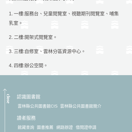
1. 一樓:服務台、兒童閱覽室、視聽期刊閱覽室、哺集
乳室。
2. 二樓:開架式閱覽室。
3. 三樓:自修室、雲林分區資源中心。
4. 四樓:辦公空間。
close
認識圖書館
雲林縣公共圖書館CIS
雲林縣公共圖書館簡介
讀者服務
館藏查詢
圖書推薦
網路辦證
借閱證申請