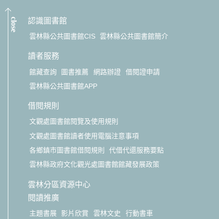
close
認識圖書館
雲林縣公共圖書館CIS
雲林縣公共圖書館簡介
讀者服務
館藏查詢
圖書推薦
網路辦證
借閱證申請
雲林縣公共圖書館APP
借閱規則
文觀處圖書館閱覽及使用規則
文觀處圖書館讀者使用電腦注意事項
各鄉鎮市圖書館借閱規則
代借代還服務要點
雲林縣政府文化觀光處圖書館館藏發展政策
雲林分區資源中心
閱讀推廣
主題書展
影片欣賞
雲林文史
行動書車