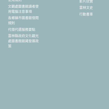
影片欣賞
文觀處圖書館讀者使
雲林文史
用電腦注意事項
行動書車
各鄉鎮市圖書館借閱
規則
代借代還服務要點
雲林縣政府文化觀光
處圖書館館藏發展政
策