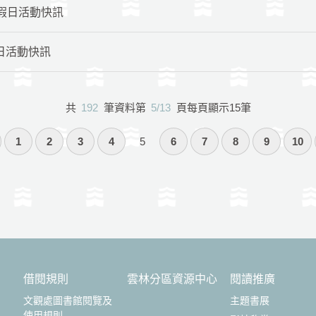
館-假日活動快訊
假日活動快訊
共
192
筆資料第
5/13
頁每頁顯示15筆
1
2
3
4
5
6
7
8
9
10
借閱規則
雲林分區資源中心
閱讀推廣
文觀處圖書館閱覽及
主題書展
使用規則