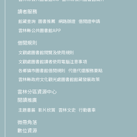
讀者服務
館藏查詢
圖書推薦
網路辦證
借閱證申請
雲林縣公共圖書館APP
借閱規則
文觀處圖書館閱覽及使用規則
文觀處圖書館讀者使用電腦注意事項
各鄉鎮市圖書館借閱規則
代借代還服務要點
雲林縣政府文化觀光處圖書館館藏發展政策
雲林分區資源中心
閱讀推廣
主題書展
影片欣賞
雲林文史
行動書車
微冊角落
數位資源