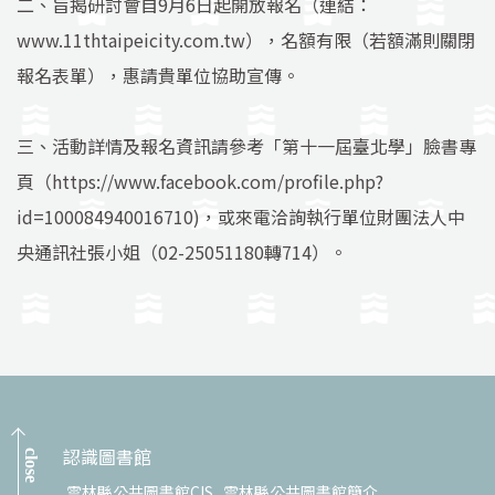
二、旨揭研討會自9月6日起開放報名（連結：
www.11thtaipeicity.com.tw），名額有限（若額滿則關閉
報名表單），惠請貴單位協助宣傳。
三、活動詳情及報名資訊請參考「第十一屆臺北學」臉書專
頁（https://www.facebook.com/profile.php?
id=100084940016710)，或來電洽詢執行單位財團法人中
央通訊社張小姐（02-25051180轉714）。
認識圖書館
close
雲林縣公共圖書館CIS
雲林縣公共圖書館簡介