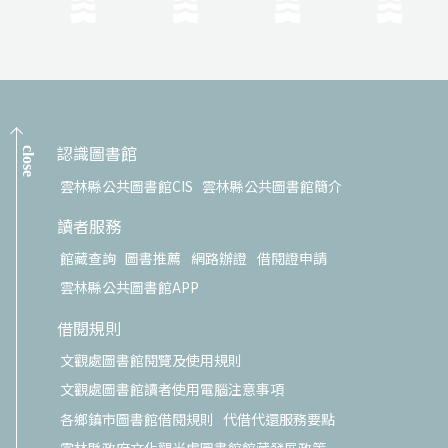
認識圖書館
close
雲林縣公共圖書館CIS
雲林縣公共圖書館簡介
讀者服務
館藏查詢
圖書推薦
網路辦證
借閱證申請
雲林縣公共圖書館APP
借閱規則
文觀處圖書館閱覽及使用規則
文觀處圖書館讀者使用電腦注意事項
各鄉鎮市圖書館借閱規則
代借代還服務要點
雲林縣政府文化觀光處圖書館館藏發展政策