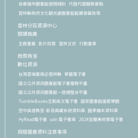
各鄉鎮市圖書館借閱規則
代借代還服務要點
雲林縣政府文化觀光處圖書館館藏發展政策
雲林分區資源中心
閱讀推廣
主題書展
影片欣賞
雲林文史
行動書車
微冊角落
數位資源
台灣雲端書庫@雲林縣
華藝電子書
國立公共資訊圖書館電子書服務平臺
國立公共資訊圖書館一證通整合平臺
TumbleBooks互動英文電子書
國家圖書館遠距學園
空中英語教室-影音典藏系統資料庫
圓夢繪本資料庫
HyRead電子書
udn 電子書庫
2024宜蘭美術獎電子書
捐贈圖書資料注意事項