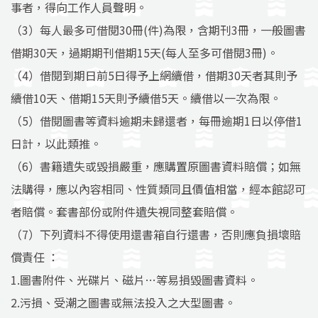
事者，得向工作人員聲明。
（3）每人最多可借閱30冊(件)為限，含期刊3冊，一般圖書
借期30天，過期期刊借期15天(每人至多可借閱3冊)。
（4）借閱到期日前5日得予上網續借，借期30天者其則予
續借10天、借期15天則予續借5天。續借以一次為限。
（5）借閱圖書等資料逾期未歸還者，每冊逾期1日以停借1
日計，以此類推。
（6）書籍遺失或毀損嚴重，應購置原圖書資料賠償；如無
法購得，應以內容相同、性質類同且價值相當，經本館認可
者賠償。套書部份或附件遺失視同整套賠償。
（7）下列資料不得使用還書箱自行還書，否則應負損壞賠
償責任 ：
1.圖書附件、光碟片、磁片…等易損毀圖書資料。
2.污損、受潮之圖書或無法投入之大型圖書。