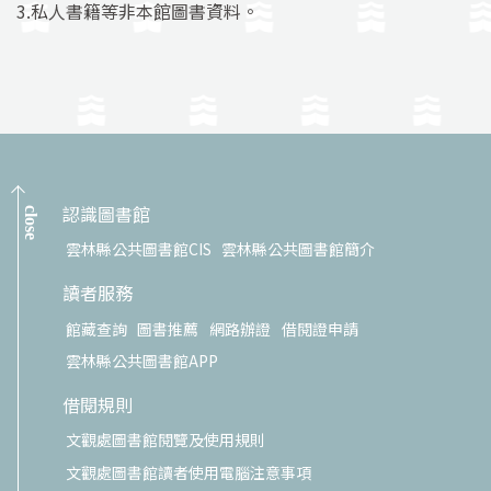
3.私人書籍等非本館圖書資料。
認識圖書館
close
雲林縣公共圖書館CIS
雲林縣公共圖書館簡介
讀者服務
館藏查詢
圖書推薦
網路辦證
借閱證申請
雲林縣公共圖書館APP
借閱規則
文觀處圖書館閱覽及使用規則
文觀處圖書館讀者使用電腦注意事項