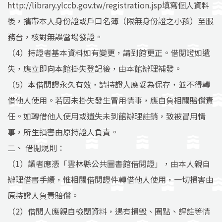
http://library.ylccb.gov.tw/registration.jsp
填寫個人資料
後，攜帶本人身份證或戶口名簿（限無身份證之小孩）至服
務台，核對無誤當場發證。
（4）持證者基本資料如有變更，請到館更正。借閱證如遺
失，應立即向本館掛失登記後，由本館辦理補發。
（5）本借閱證永久有效，請持證人應妥為保存，並不得轉
借他人使用。若因未掛失發生冒用情事，應自負相關賠償責
任。如轉借他人使用或遺失未到館辦理註銷，致被冒用情
事，所生損害由原持證人負責。
二、 借閱規則：
（1）讀者應憑「雲林縣公共圖書館借閱證」，由本人親自
辦理借書手續，惟相關借閱證件轉借他人使用，一切損害由
原持證人負責賠償。
（2）借閱人應親自檢閱資料，遇有損毀、圈點、評註等情