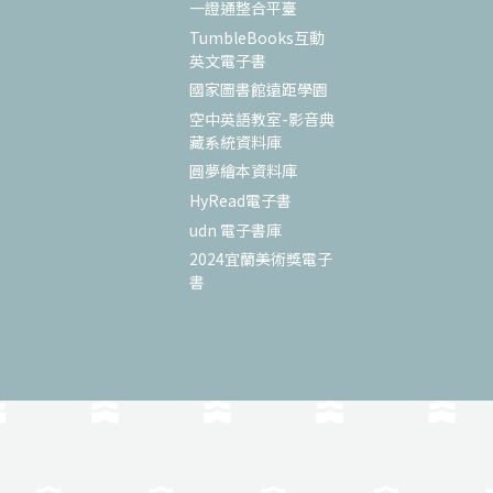
一證通整合平臺
TumbleBooks互動
英文電子書
國家圖書館遠距學園
空中英語教室-影音典
藏系統資料庫
圓夢繪本資料庫
HyRead電子書
udn 電子書庫
2024宜蘭美術獎電子
書