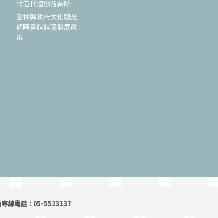
代借代還服務要點
雲林縣政府文化觀光
處圖書館館藏發展政
策
線電話：05-5523137