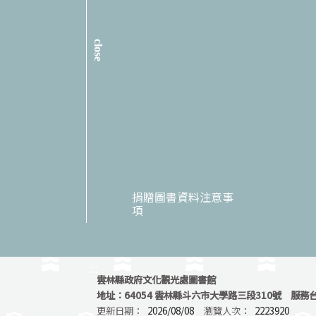
close
捐贈圖書資料注意事
項
:::
雲林縣政府文化觀光處圖書館
地址：64054 雲林縣斗六市大學路三段310號 服務台專
更新日期：
2026/08/08
瀏覽人次：
2223920