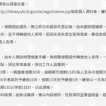
得免出具委託書。
ttp://library.ylccb.gov.tw/registration.jsp
填寫個人資料後，攜
正。借閱證如遺失，應立即向本館掛失登記後，由本館辦理補發
保存，並不得轉借他人使用。若因未掛失發生冒用情事，應自負
證人負責。
」，由本人親自辦理借書手續，惟相關借閱證件轉借他人使用，
圈點、評註等情事者，得向工作人員聲明。
刊3冊，一般圖書借期30天，過期期刊借期15天(每人至多可借閱3
30天者其則予續借10天、借期15天則予續借5天。續借以一次為
期1日以停借1日計，以此類推。
資料賠償；如無法購得，應以內容相同、性質類同且價值相當，