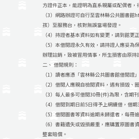
方證件正本，能證明為直系親屬或配偶者，
（3）網路辦證可自行至雲林縣公共圖書館
h
孩）至服務台，核對無誤當場發證。
（4）持證者基本資料如有變更，請到館更
（5）本借閱證永久有效，請持證人應妥為
辦理註銷，致被冒用情事，所生損害由原持
二、 借閱規則：
（1）讀者應憑「雲林縣公共圖書館借閱證
（2）借閱人應親自檢閱資料，遇有損毀、
（3）每人最多可借閱30冊(件)為限，含期
（4）借閱到期日前5日得予上網續借，借期
（5）借閱圖書等資料逾期未歸還者，每冊逾
（6）書籍遺失或毀損嚴重，應購置原圖書
整套賠償。