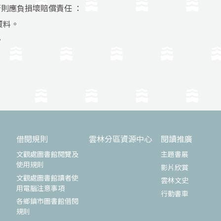
則應負損壞賠償責任 ：
資料。
。
借閱規則
雲林分區資源中心
閱讀推廣
文觀處圖書館閱覽及
主題書展
使用規則
影片欣賞
文觀處圖書館讀者使
雲林文史
用電腦注意事項
行動書車
各鄉鎮市圖書館借閱
規則