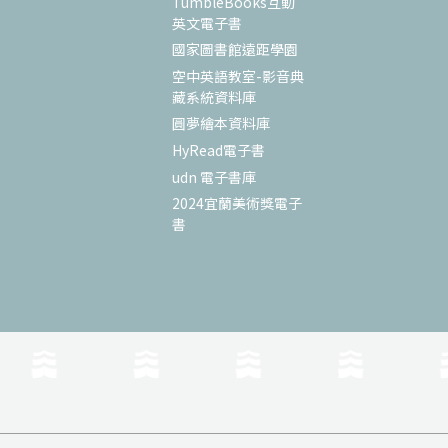
TumbleBooks互動
英文電子書
國家圖書館遠距學園
空中英語教室-影音典
藏系統資料庫
圓夢繪本資料庫
HyRead電子書
udn 電子書庫
2024宜蘭美術獎電子
書