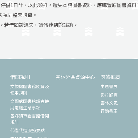
以停借1日計，以此類推。遺失本館圖書資料，應購置原圖書資料
失視同整套賠償。
正。若借閱證遺失，請儘速到館註銷。
借閱規則
雲林分區資源中心
閱讀推廣
文觀處圖書館閱覽及
主題書展
使用規則
影片欣賞
文觀處圖書館讀者使
雲林文史
用電腦注意事項
行動書車
各鄉鎮市圖書館借閱
規則
代借代還服務要點