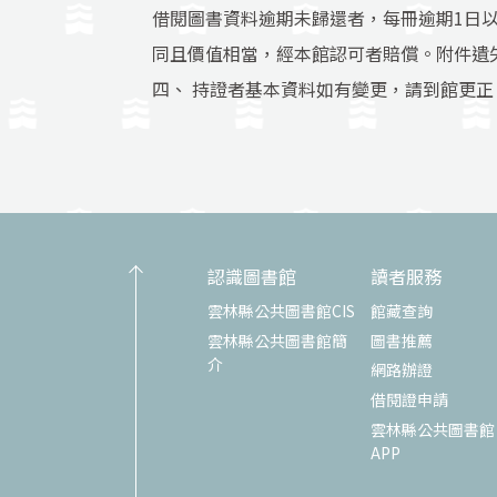
借閱圖書資料逾期未歸還者，每冊逾期1日
同且價值相當，經本館認可者賠償。附件遺
四、 持證者基本資料如有變更，請到館更
認識圖書館
讀者服務
雲林縣公共圖書館CIS
館藏查詢
雲林縣公共圖書館簡
圖書推薦
介
網路辦證
借閱證申請
雲林縣公共圖書館
APP