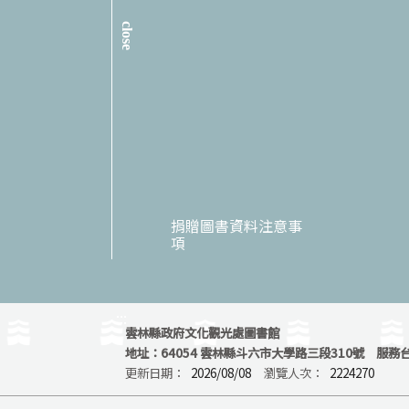
close
捐贈圖書資料注意事
項
:::
雲林縣政府文化觀光處圖書館
地址：64054 雲林縣斗六市大學路三段310號 服務台專
更新日期：
2026/08/08
瀏覽人次：
2224270