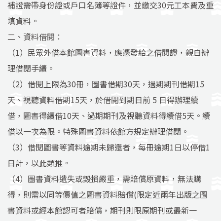
補證需帶身份證或戶口名簿等證件，並繳交30元工本費及重
填資料。
二、資料借閱：
（1）民眾外借本館圖書資料，應憑發給之借閱證，親自辦
理借閱手續。
（2）借閱上限為30冊，圖書借期30天，過期期刊借期15
天、視聽資料借期15天，於借閱到期日前 5 日得辦理續
借，圖書得續借10天、過期期刊及視聽資料得續借5天。續
借以一次為限。特殊圖書資料依館方規定辦理借閱。
（3）借閱圖書等資料逾期未歸還者，每冊逾期1日以停借1
日計，以此類推。
（4）圖書資料遺失或毀損嚴重，需賠償原資料，無法購
得，則需以同等價值之圖書資料賠償(限定近兩年出版之圖
書資料或經本館認可者賠償，期刊則限原期刊或最新一