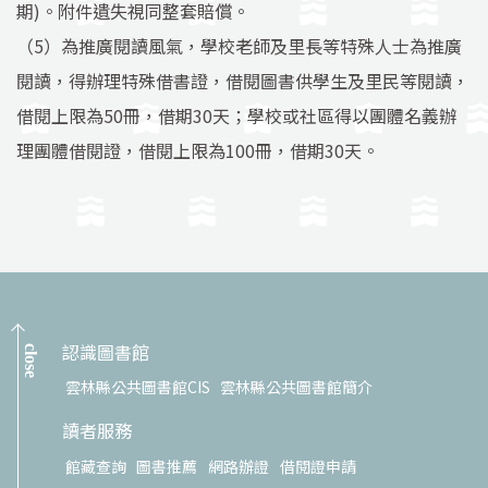
期)。附件遺失視同整套賠償。
（5）為推廣閱讀風氣，學校老師及里長等特殊人士為推廣
閱讀，得辦理特殊借書證，借閱圖書供學生及里民等閱讀，
借閱上限為50冊，借期30天；學校或社區得以團體名義辦
理團體借閱證，借閱上限為100冊，借期30天。
認識圖書館
close
雲林縣公共圖書館CIS
雲林縣公共圖書館簡介
讀者服務
館藏查詢
圖書推薦
網路辦證
借閱證申請