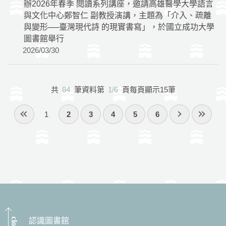
辦2026年春季 閱讀系列講座，邀請高雄醫學大學語言
與文化中心鄭智仁 副教授演講，主題為「介入、疏離
與變形──臺灣現代詩 的現實書寫」，於國立成功大學
圖書館舉行
2026/03/30
共
84
筆資料第
1/6
頁每頁顯示15筆
1
2
3
4
5
6
close
認識圖書館