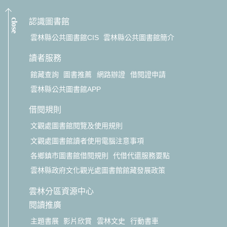
close
認識圖書館
雲林縣公共圖書館CIS
雲林縣公共圖書館簡介
讀者服務
館藏查詢
圖書推薦
網路辦證
借閱證申請
雲林縣公共圖書館APP
借閱規則
文觀處圖書館閱覽及使用規則
文觀處圖書館讀者使用電腦注意事項
各鄉鎮市圖書館借閱規則
代借代還服務要點
雲林縣政府文化觀光處圖書館館藏發展政策
雲林分區資源中心
閱讀推廣
主題書展
影片欣賞
雲林文史
行動書車