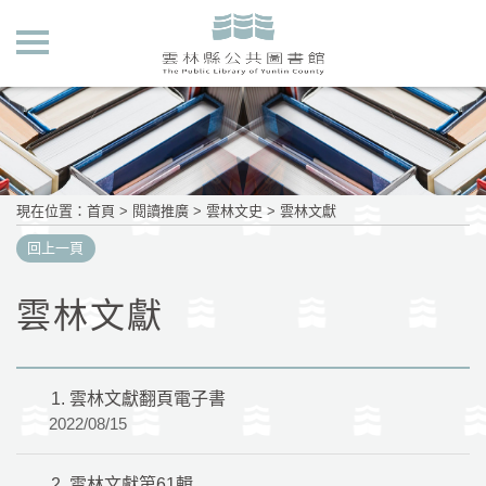
現在位置
：
首頁
>
閱讀推廣
>
雲林文史
>
雲林文獻
回上一頁
雲林文獻
1.
雲林文獻翻頁電子書
2022/08/15
2.
雲林文獻第61輯