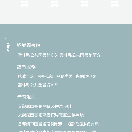
認識圖書館
close
雲林縣公共圖書館CIS
雲林縣公共圖書館簡介
讀者服務
館藏查詢
圖書推薦
網路辦證
借閱證申請
雲林縣公共圖書館APP
借閱規則
文觀處圖書館閱覽及使用規則
文觀處圖書館讀者使用電腦注意事項
各鄉鎮市圖書館借閱規則
代借代還服務要點
雲林縣政府文化觀光處圖書館館藏發展政策