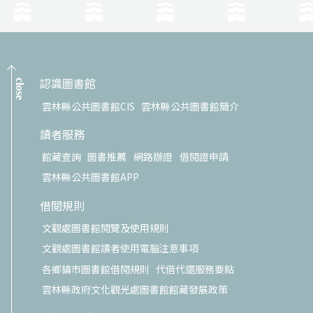
認識圖書館
close
雲林縣公共圖書館CIS
雲林縣公共圖書館簡介
讀者服務
館藏查詢
圖書推薦
網路辦證
借閱證申請
雲林縣公共圖書館APP
借閱規則
文觀處圖書館閱覽及使用規則
文觀處圖書館讀者使用電腦注意事項
各鄉鎮市圖書館借閱規則
代借代還服務要點
雲林縣政府文化觀光處圖書館館藏發展政策