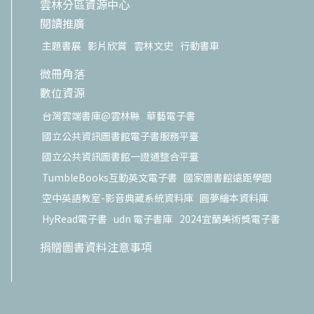
雲林分區資源中心
閱讀推廣
主題書展
影片欣賞
雲林文史
行動書車
微冊角落
數位資源
台灣雲端書庫@雲林縣
華藝電子書
國立公共資訊圖書館電子書服務平臺
國立公共資訊圖書館一證通整合平臺
TumbleBooks互動英文電子書
國家圖書館遠距學園
空中英語教室-影音典藏系統資料庫
圓夢繪本資料庫
HyRead電子書
udn 電子書庫
2024宜蘭美術獎電子書
捐贈圖書資料注意事項