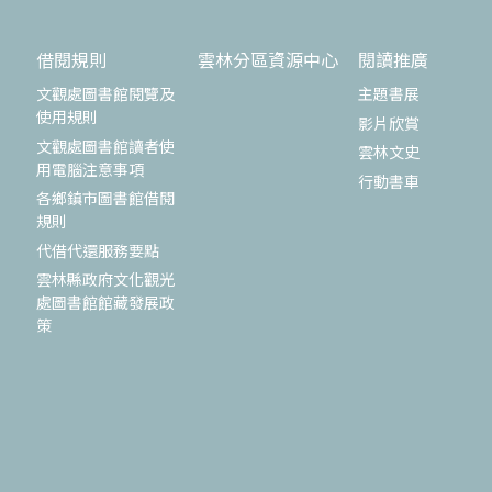
借閱規則
雲林分區資源中心
閱讀推廣
文觀處圖書館閱覽及
主題書展
使用規則
影片欣賞
文觀處圖書館讀者使
雲林文史
用電腦注意事項
行動書車
各鄉鎮市圖書館借閱
規則
代借代還服務要點
雲林縣政府文化觀光
處圖書館館藏發展政
策