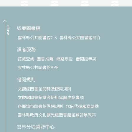
認識圖書館
close
雲林縣公共圖書館CIS
雲林縣公共圖書館簡介
讀者服務
館藏查詢
圖書推薦
網路辦證
借閱證申請
雲林縣公共圖書館APP
借閱規則
文觀處圖書館閱覽及使用規則
文觀處圖書館讀者使用電腦注意事項
各鄉鎮市圖書館借閱規則
代借代還服務要點
雲林縣政府文化觀光處圖書館館藏發展政策
雲林分區資源中心