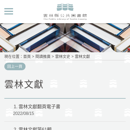
現在位置
：
首頁
>
閱讀推廣
>
雲林文史
>
雲林文獻
回上一頁
雲林文獻
1.
雲林文獻翻頁電子書
2022/08/15
2.
雲林文獻第61輯