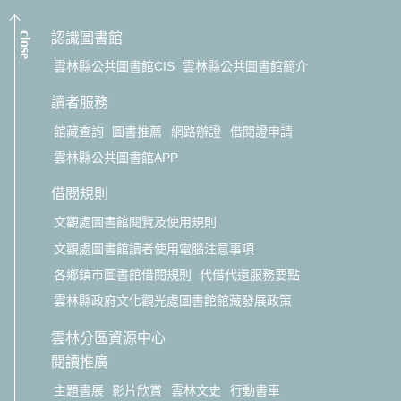
close
認識圖書館
雲林縣公共圖書館CIS
雲林縣公共圖書館簡介
讀者服務
館藏查詢
圖書推薦
網路辦證
借閱證申請
雲林縣公共圖書館APP
借閱規則
文觀處圖書館閱覽及使用規則
文觀處圖書館讀者使用電腦注意事項
各鄉鎮市圖書館借閱規則
代借代還服務要點
雲林縣政府文化觀光處圖書館館藏發展政策
雲林分區資源中心
閱讀推廣
主題書展
影片欣賞
雲林文史
行動書車