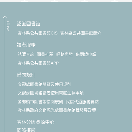
close
認識圖書館
雲林縣公共圖書館CIS
雲林縣公共圖書館簡介
讀者服務
館藏查詢
圖書推薦
網路辦證
借閱證申請
雲林縣公共圖書館APP
借閱規則
文觀處圖書館閱覽及使用規則
文觀處圖書館讀者使用電腦注意事項
各鄉鎮市圖書館借閱規則
代借代還服務要點
雲林縣政府文化觀光處圖書館館藏發展政策
雲林分區資源中心
閱讀推廣