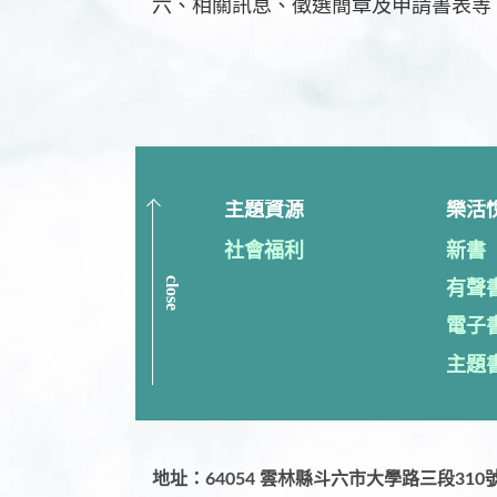
六、相關訊息、徵選簡章及申請書表等，請至基隆
主題資源
樂活
社會福利
新書
close
有聲
電子
主題
:::
地址：64054 雲林縣斗六市大學路三段310號 