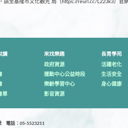
市文化觀光 局（https://reurl.cc/L223k3）
悅讀
來找樂趣
長青學苑
政府資源
活躍老化
書
運動中心公益時段
生活安全
書
樂齡學習中心
身心健康
書單
影音資源
電話：05-5523211