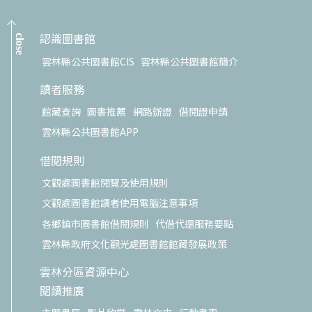
認識圖書館
close
雲林縣公共圖書館CIS
雲林縣公共圖書館簡介
讀者服務
館藏查詢
圖書推薦
網路辦證
借閱證申請
雲林縣公共圖書館APP
借閱規則
文觀處圖書館閱覽及使用規則
文觀處圖書館讀者使用電腦注意事項
各鄉鎮市圖書館借閱規則
代借代還服務要點
雲林縣政府文化觀光處圖書館館藏發展政策
雲林分區資源中心
閱讀推廣