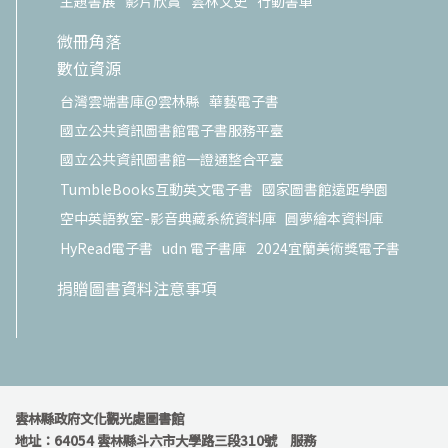
主題書展
影片欣賞
雲林文史
行動書車
微冊角落
數位資源
台灣雲端書庫@雲林縣
華藝電子書
國立公共資訊圖書館電子書服務平臺
國立公共資訊圖書館一證通整合平臺
TumbleBooks互動英文電子書
國家圖書館遠距學園
空中英語教室-影音典藏系統資料庫
圓夢繪本資料庫
HyRead電子書
udn 電子書庫
2024宜蘭美術獎電子書
捐贈圖書資料注意事項
雲林縣政府文化觀光處圖書館
地址：64054 雲林縣斗六市大學路三段310號 服務