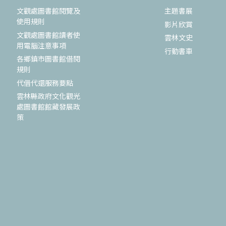
文觀處圖書館閱覽及
主題書展
使用規則
影片欣賞
文觀處圖書館讀者使
雲林文史
用電腦注意事項
行動書車
各鄉鎮市圖書館借閱
規則
代借代還服務要點
雲林縣政府文化觀光
處圖書館館藏發展政
策