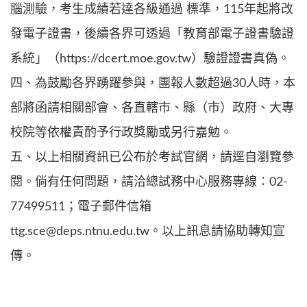
腦測驗，考生成績若達各級通過 標準，115年起將改
發電子證書，後續各界可透過「教育部電子證書驗證
系統」（https://dcert.moe.gov.tw）驗證證書真偽。
四、為鼓勵各界踴躍參與，團報人數超過30人時，本
部將函請相關部會、各直轄市、縣（市）政府、大專
校院等依權責酌予行政獎勵或另行嘉勉。
五、以上相關資訊已公布於考試官網，請逕自瀏覽參
閱。倘有任何問題，請洽總試務中心服務專線：02-
77499511；電子郵件信箱
ttg.sce@deps.ntnu.edu.tw。以上訊息請協助轉知宣
傳。