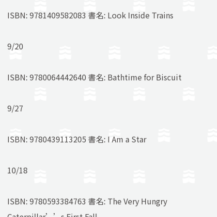
ISBN: 9781409582083 書名: Look Inside Trains
9/20
ISBN: 9780064442640 書名: Bathtime for Biscuit
9/27
ISBN: 9780439113205 書名: I Am a Star
10/18
ISBN: 9780593384763 書名: The Very Hungry
Caterpillar’’s First Fall