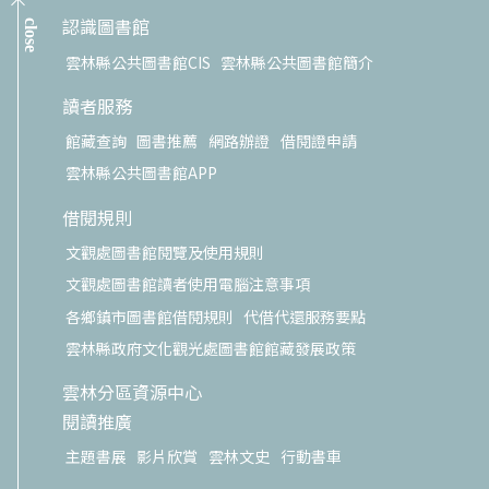
認識圖書館
close
雲林縣公共圖書館CIS
雲林縣公共圖書館簡介
讀者服務
館藏查詢
圖書推薦
網路辦證
借閱證申請
雲林縣公共圖書館APP
借閱規則
文觀處圖書館閱覽及使用規則
文觀處圖書館讀者使用電腦注意事項
各鄉鎮市圖書館借閱規則
代借代還服務要點
雲林縣政府文化觀光處圖書館館藏發展政策
雲林分區資源中心
閱讀推廣
主題書展
影片欣賞
雲林文史
行動書車