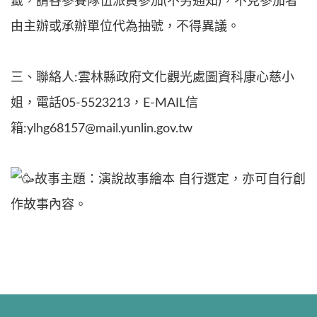
籤，請各參賽隊伍派員參加(不另通知)，不克參加者
由主辦或承辦單位代為抽號，不得異議。
三、聯絡人:雲林縣政府文化觀光處圖資科康心慈小
姐，電話05-5523213，E-MAIL信
箱:ylhg68157@mail.yunlin.gov.tw
故事主題：演說故事繪本 自行選定，亦可自行創
作故事內容。