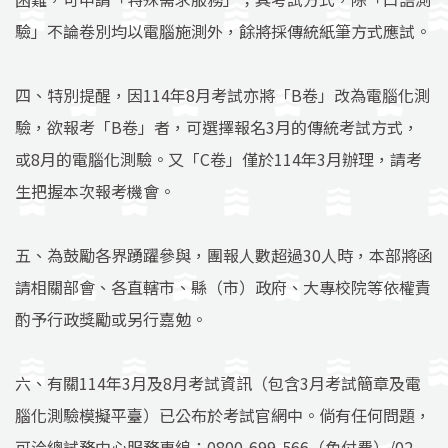
驗」不論卷別均以電腦施測外，餘將採傳統紙筆方式應試。
四、特別提醒，因114年8月考試亦將「B卷」改為電腦化測
驗，欲報考「B卷」者，可選擇報名3月的傳統考試方式，
或8月的電腦化測驗。又「C卷」僅於114年3月辦理，請考
生把握本次報考機會。
五、為鼓勵各界踴躍參與，團報人數超過30人時，本部將函
請相關部會、各直轄市、縣（市）政府、大專校院等依權責
酌予行政獎勵或另行嘉勉。
六、有關114年3月及8月考試資訊（包含3月考試簡章及電
腦化測驗模擬平臺）已公布於考試官網中。倘有任何問題，
可洽總試務中心服務專線：0800-699-566（免付費）/02-