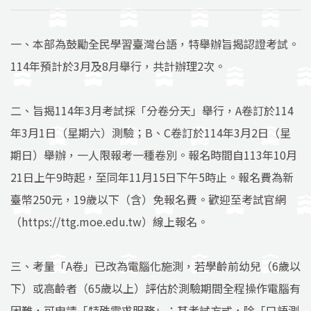
一、本部為鼓勵全民學習臺灣台語，特舉辦旨揭認證考試。
114年預計於3月及8月舉行，共計辦理2次。
二、旨揭114年3月考試採「分卷分天」舉行，A卷訂於114
年3月1日（星期六）測驗；B、C卷訂於114年3月2日（星
期日）舉辦，一人限報考一種卷別。報名時間自113年10月
21日上午9時起，至同年11月15日下午5時止。報名費為新
臺幣250元，19歲以下（含）免報名費。歡迎至考試官網
（https://ttg.moe.edu.tw）線上報名。
三、考量「A卷」已改為電腦化施測，若學齡前幼兒（6歲以
下）或高齡者（65歲以上）評估於測驗期間全程操作電腦有
困難，可申請「特殊需求服務」；其考試方式，除「口語測