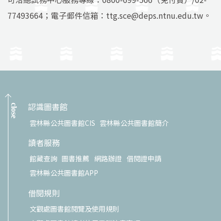
77493664；電子郵件信箱：ttg.sce@deps.ntnu.edu.tw。
認識圖書館
close
雲林縣公共圖書館CIS
雲林縣公共圖書館簡介
讀者服務
館藏查詢
圖書推薦
網路辦證
借閱證申請
雲林縣公共圖書館APP
借閱規則
文觀處圖書館閱覽及使用規則