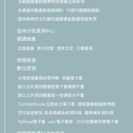
文觀處圖書館讀者使用電腦注意事項
各鄉鎮市圖書館借閱規則
代借代還服務要點
雲林縣政府文化觀光處圖書館館藏發展政策
雲林分區資源中心
閱讀推廣
主題書展
影片欣賞
雲林文史
行動書車
微冊角落
數位資源
台灣雲端書庫@雲林縣
華藝電子書
國立公共資訊圖書館電子書服務平臺
國立公共資訊圖書館一證通整合平臺
TumbleBooks互動英文電子書
國家圖書館遠距學園
空中英語教室-影音典藏系統資料庫
圓夢繪本資料庫
HyRead電子書
udn 電子書庫
2024宜蘭美術獎電子書