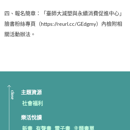
四、報名簡章：「臺師大減塑與永續消費促進中心」
臉書粉絲專頁（https://reurl.cc/GEdgmy）內檢附相
關活動辦法。
close
主題資源
社會福利
樂活悅讀
新書
有聲書
電子書
主題書單