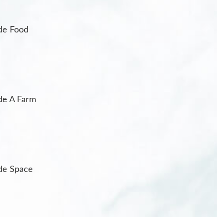
de Food
de A Farm
de Space