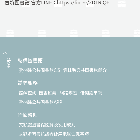
古坑圖書館 官方LINE：
https://lin.ee/3D1RlQF
認識圖書館
close
雲林縣公共圖書館CIS
雲林縣公共圖書館簡介
讀者服務
館藏查詢
圖書推薦
網路辦證
借閱證申請
雲林縣公共圖書館APP
借閱規則
文觀處圖書館閱覽及使用規則
文觀處圖書館讀者使用電腦注意事項