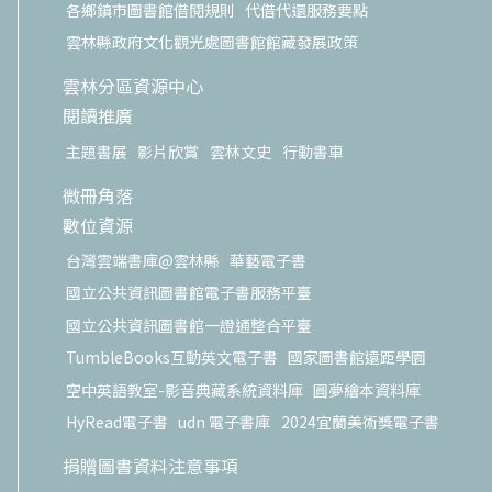
各鄉鎮市圖書館借閱規則
代借代還服務要點
雲林縣政府文化觀光處圖書館館藏發展政策
雲林分區資源中心
閱讀推廣
主題書展
影片欣賞
雲林文史
行動書車
微冊角落
數位資源
台灣雲端書庫@雲林縣
華藝電子書
國立公共資訊圖書館電子書服務平臺
國立公共資訊圖書館一證通整合平臺
TumbleBooks互動英文電子書
國家圖書館遠距學園
空中英語教室-影音典藏系統資料庫
圓夢繪本資料庫
HyRead電子書
udn 電子書庫
2024宜蘭美術獎電子書
捐贈圖書資料注意事項