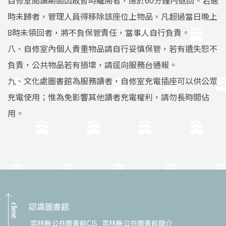
自修室閱讀期間因故暫時離開者，應於60分鐘內返回。若逾
時未歸者，管理人員得移除該座位上物品，凡超過當日晚上
8時未領回者，將不負保管責任，當事人自行負責。
八、自修室內個人貴重物品請自行妥慎保管，若有遺失恕不
負責，公共物品若有損壞，請逕向服務台通報。
九、文化處圖書館為服務讀者，自修室充電插座可以供公眾
充電使用；惟為免影響其他讀者充電權利，請勿長時間佔
用。
認識圖書館
close
雲林縣公共圖書館CIS
雲林縣公共圖書館簡介