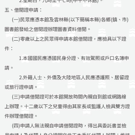
2.星期日，九時至十七時(中午不休館)。
五、借閱證申請：
(一)民眾應憑本館及雲林縣(以下簡稱本縣)各鄉(鎮、市)
圖書館發給之借閱證辦理圖書資料借閱。
(二)零歲以上之民眾得申請本館借閱證，應檢具以下證
件：
1.本國國民應憑國民身分證、有效駕照或戶口名簿申
請。
2.外籍人士、外僑及大陸地區人民應憑護照、居留證
或旅行證申請。
(三)申請借閱證可於本館開放時間內親自到館或網路線
上辦理。十二歲以下之兒童得由其家長或監護人檢具雙方證
件辦理借閱證。
(四)申請人無法親自申請借閱證時，得出具委託書並檢