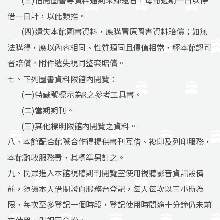
(三)借閱圖書等資料逾期未歸還者，每冊逾期一日以停
借一日計，以此類推。
(四)遺失本館圖書資料，應購置原圖書資料賠償；如無
法購得，應以內容相同、性質類同且價值相當，經本館認可
者賠償。附件遺失視同整套賠償。
七、下列圖書資料限館內閱覽：
(一)特藏號標示為R之參考工具書。
(二)當期期刊。
(三)其他標明限館內閱覽之資料。
八、本館配合館際合作得提供書刊互借、複印及列印服務，
本館酌收服務費，其標準另訂之。
九、民眾進入本館視聽期刊閱覽室使用視聽影音資訊設備
前，須憑本人借閱證向服務台登記，每人每次以三小時為
限，每次至多登記一個時段，登記使用時間逾十分鐘仍未前