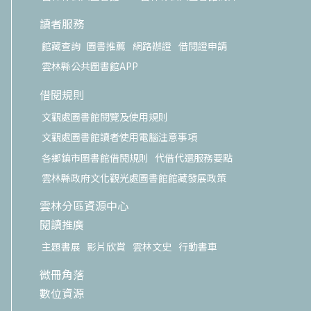
讀者服務
館藏查詢
圖書推薦
網路辦證
借閱證申請
雲林縣公共圖書館APP
借閱規則
文觀處圖書館閱覽及使用規則
文觀處圖書館讀者使用電腦注意事項
各鄉鎮市圖書館借閱規則
代借代還服務要點
雲林縣政府文化觀光處圖書館館藏發展政策
雲林分區資源中心
閱讀推廣
主題書展
影片欣賞
雲林文史
行動書車
微冊角落
數位資源