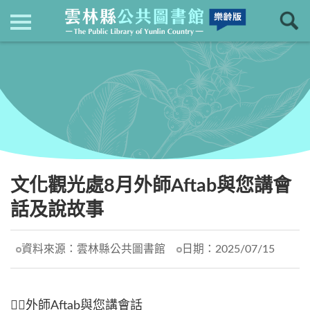
現在位置
：
首頁
回上一頁
最新消息
文化觀光處8月外師Aftab與您講會
話及說故事
資料來源：
雲林縣公共圖書館
日期：
2025/07/15
👱‍♂️外師Aftab與您講會話