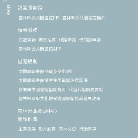
認識圖書館
close
雲林縣公共圖書館CIS
雲林縣公共圖書館簡介
讀者服務
館藏查詢
圖書推薦
網路辦證
借閱證申請
雲林縣公共圖書館APP
借閱規則
文觀處圖書館閱覽及使用規則
文觀處圖書館讀者使用電腦注意事項
各鄉鎮市圖書館借閱規則
代借代還服務要點
雲林縣政府文化觀光處圖書館館藏發展政策
雲林分區資源中心
閱讀推廣
主題書展
影片欣賞
雲林文史
行動書車