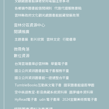
文觀處圖書館讀者使用電腦注意事項
各鄉鎮市圖書館借閱規則
代借代還服務要點
雲林縣政府文化觀光處圖書館館藏發展政策
雲林分區資源中心
閱讀推廣
主題書展
影片欣賞
雲林文史
行動書車
微冊角落
數位資源
台灣雲端書庫@雲林縣
華藝電子書
國立公共資訊圖書館電子書服務平臺
國立公共資訊圖書館一證通整合平臺
TumbleBooks互動英文電子書
國家圖書館遠距學園
空中英語教室-影音典藏系統資料庫
圓夢繪本資料庫
HyRead電子書
udn 電子書庫
2024宜蘭美術獎電子書
捐贈圖書資料注意事項