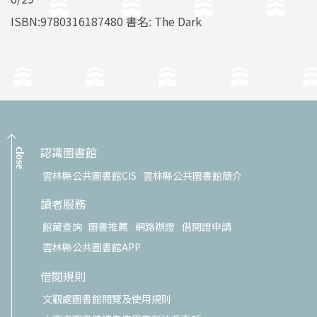
ISBN:9780316187480 書名: The Dark
認識圖書館
close
雲林縣公共圖書館CIS
雲林縣公共圖書館簡介
讀者服務
館藏查詢
圖書推薦
網路辦證
借閱證申請
雲林縣公共圖書館APP
借閱規則
文觀處圖書館閱覽及使用規則